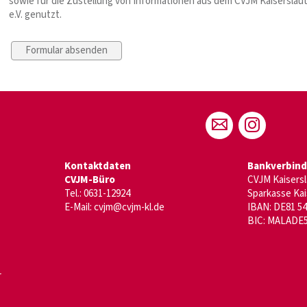
sowie für die Zustellung von Informationen aus dem CVJM Kaiserslau
e.V. genutzt.
Kontaktdaten
Bankverbin
CVJM-Büro
CVJM Kaisers
Tel.: 0631-12924
Sparkasse Kai
E-Mail:
cvjm@cvjm-kl.de
IBAN: DE81 54
BIC: MALADE
r