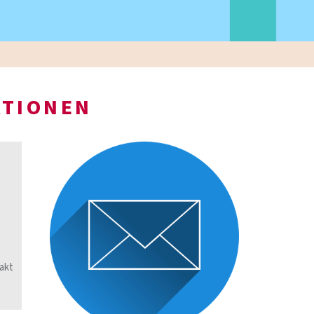
ATIONEN
akt