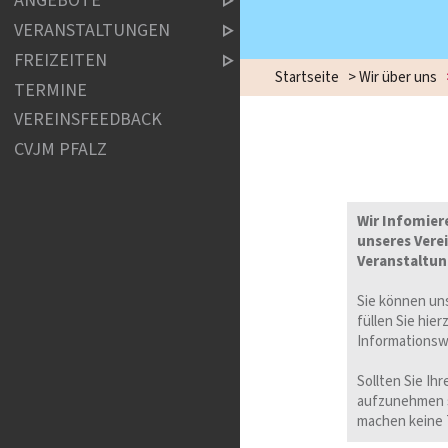
ANGEBOTE
VERANSTALTUNGEN
FREIZEITEN
Startseite
>
Wir über uns
TERMINE
VEREINSFEEDBACK
CVJM PFALZ
Wir Infomier
unseres Vere
Veranstaltu
Sie können un
füllen Sie hi
Informationsw
Sollten Sie Ih
aufzunehmen so
machen keine