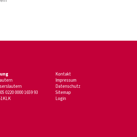
tern
dung
Kontakt
lautern
Impressum
serslautern
Datenschutz
05 0220 0000 1659 93
Sitemap
51KLK
Login