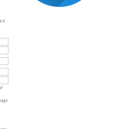
.V.
uf
epage